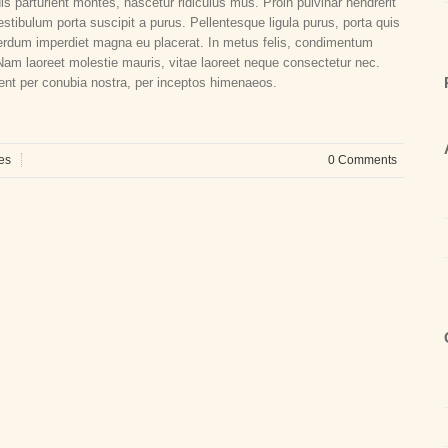
 parturient montes, nascetur ridiculus mus. Proin pulvinar hendrerit
stibulum porta suscipit a purus. Pellentesque ligula purus, porta quis
terdum imperdiet magna eu placerat. In metus felis, condimentum
Nam laoreet molestie mauris, vitae laoreet neque consectetur nec.
quent per conubia nostra, per inceptos himenaeos.
les
0 Comments