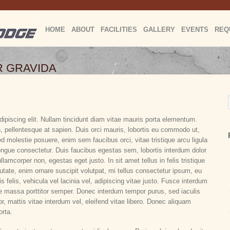
HOME
ABOUT
FACILITIES
GALLERY
EVENTS
REQ
R GRAVIDA
ipiscing elit. Nullam tincidunt diam vitae mauris porta elementum.
, pellentesque at sapien. Duis orci mauris, lobortis eu commodo ut,
ed molestie posuere, enim sem faucibus orci, vitae tristique arcu ligula
ngue consectetur. Duis faucibus egestas sem, lobortis interdum dolor
llamcorper non, egestas eget justo. In sit amet tellus in felis tristique
tate, enim ornare suscipit volutpat, mi tellus consectetur ipsum, eu
s felis, vehicula vel lacinia vel, adipiscing vitae justo. Fusce interdum
ae massa porttitor semper. Donec interdum tempor purus, sed iaculis
or, mattis vitae interdum vel, eleifend vitae libero. Donec aliquam
orta.