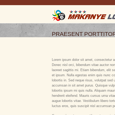
PRAESENT PORTTITO
Lorem ipsum dolor sit amet, consectetur ad
Donec nisl orci, bibendum vitae auctor non
laoreet sagittis mi. Etiam bibendum, elit s
et ipsum. Nulla egestas enim quis nunc co
lobortis in. Sed neque risus, volutpat sed u
accumsan in sit amet purus. Quisque vulpu
lobortis ipsum mi quis nulla. Aliquam mauri
hendrerit eleifend. Mauris cursus urna vit
augue lobortis vitae. Vestibulum libero tort
luctus eros, quis suscipit nisl accumsan p