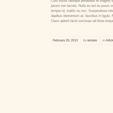
Cum sociis natoque penatibus et magnis dis
ipsum non lacinia. Nulla eu est eu purus ve
tempor id, mattis eu orci. Suspendisse in
dapibus elementum at, faucibus in ligula. 
Class aptent taciti sociosqu ad litora tor
February 26, 2013
by
wimpie
in
Artic